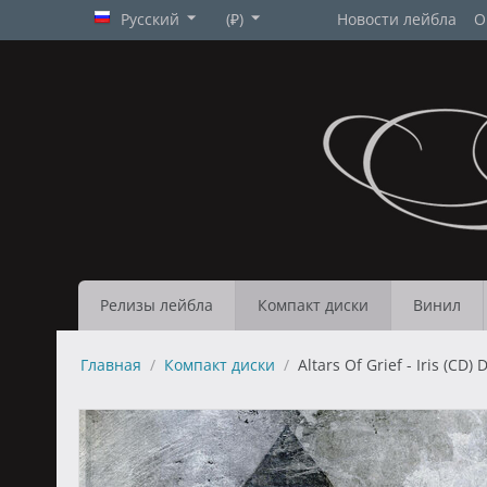
Русский
(₽)
Новости лейбла
О
Релизы лейбла
Компакт диски
Винил
Главная
/
Компакт диски
/
Altars Of Grief - Iris (CD) 