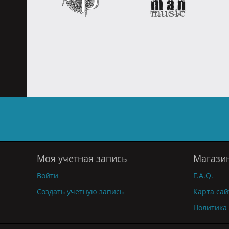
Моя учетная запись
Магази
Войти
F.A.Q.
Создать учетную запись
Карта сай
Политика