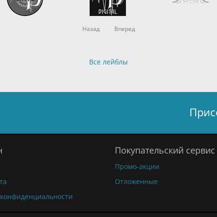
Назад
Вперед
Все лейблы
Прис
н
Покупательский сервис
Промо-акции
та
Отложенные
 конфиденциальности