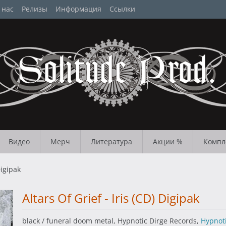
 нас
Релизы
Информация
Ссылки
Видео
Мерч
Литература
Акции %
Компл
Digipak
Altars Of Grief - Iris (CD) Digipak
black / funeral doom metal, Hypnotic Dirge Records,
Hypnoti