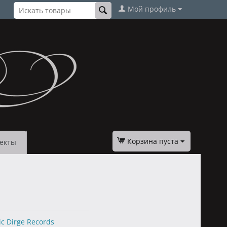
Мой профиль
Корзина пуста
екты
c Dirge Records