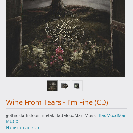
Wine From Tears - I'm Fine (CD)
gothic dark doom metal, BadMoodMan Music,
BadMoodMan
Music
Написать отзыв