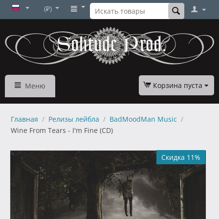
(₽)
Корзина пуста
Меню
Главная
/
Релизы лейбла
/
BadMoodMan Music
/
Wine From Tears - I'm Fine (CD)
Скидка 11%