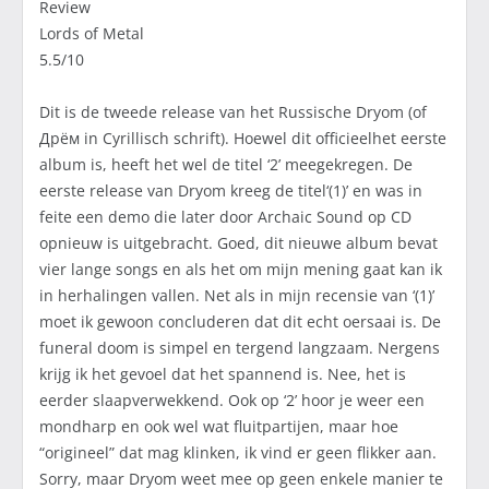
Review
Lords of Metal
5.5/10
Dit is de tweede release van het Russische Dryom (of
Дрём in Cyrillisch schrift). Hoewel dit officieelhet eerste
album is, heeft het wel de titel ‘2’ meegekregen. De
eerste release van Dryom kreeg de titel‘(1)’ en was in
feite een demo die later door Archaic Sound op CD
opnieuw is uitgebracht. Goed, dit nieuwe album bevat
vier lange songs en als het om mijn mening gaat kan ik
in herhalingen vallen. Net als in mijn recensie van ‘(1)’
moet ik gewoon concluderen dat dit echt oersaai is. De
funeral doom is simpel en tergend langzaam. Nergens
krijg ik het gevoel dat het spannend is. Nee, het is
eerder slaapverwekkend. Ook op ‘2’ hoor je weer een
mondharp en ook wel wat fluitpartijen, maar hoe
“origineel” dat mag klinken, ik vind er geen flikker aan.
Sorry, maar Dryom weet mee op geen enkele manier te