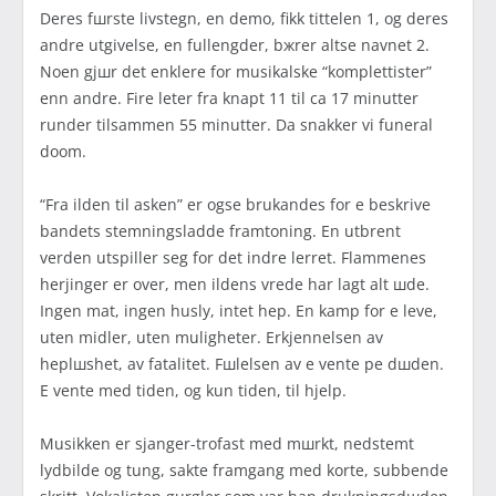
Deres fшrste livstegn, en demo, fikk tittelen 1, og deres
andre utgivelse, en fullengder, bжrer altsе navnet 2.
Noen gjшr det enklere for musikalske “komplettister”
enn andre. Fire lеter fra knapt 11 til ca 17 minutter
runder tilsammen 55 minutter. Da snakker vi funeral
doom.
“Fra ilden til asken” er ogsе brukandes for е beskrive
bandets stemningsladde framtoning. En utbrent
verden utspiller seg for det indre lerret. Flammenes
herjinger er over, men ildens vrede har lagt alt шde.
Ingen mat, ingen husly, intet hеp. En kamp for е leve,
uten midler, uten muligheter. Erkjennelsen av
hеplшshet, av fatalitet. Fшlelsen av е vente pе dшden.
Е vente med tiden, og kun tiden, til hjelp.
Musikken er sjanger-trofast med mшrkt, nedstemt
lydbilde og tung, sakte framgang med korte, subbende