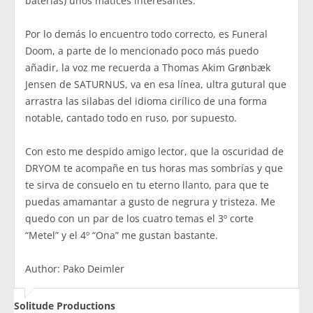
baterías) unos matices interesantes.
Por lo demás lo encuentro todo correcto, es Funeral
Doom, a parte de lo mencionado poco más puedo
añadir, la voz me recuerda a Thomas Akim Grønbæk
Jensen de SATURNUS, va en esa línea, ultra gutural que
arrastra las silabas del idioma cirílico de una forma
notable, cantado todo en ruso, por supuesto.
Con esto me despido amigo lector, que la oscuridad de
DRYOM te acompañe en tus horas mas sombrías y que
te sirva de consuelo en tu eterno llanto, para que te
puedas amamantar a gusto de negrura y tristeza. Me
quedo con un par de los cuatro temas el 3º corte
“Metel” y el 4º “Ona” me gustan bastante.
Author: Pako Deimler
Solitude Productions