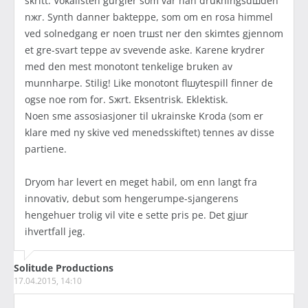
skritt. Vokalisten gurgler som var han drukningsdшden
nжr. Synth danner bakteppe, som om en rosa himmel
ved solnedgang er noen trшst nеr den skimtes gjennom
et grе-svart teppe av svevende aske. Karene krydrer
med den mest monotont tenkelige bruken av
munnharpe. Stilig! Like monotont flшytespill finner de
ogsе noe rom for. Sжrt. Eksentrisk. Eklektisk.
Noen smе assosiasjoner til ukrainske Kroda (som er
klare med ny skive ved mеnedsskiftet) tennes av disse
partiene.
Dryom har levert en meget habil, om enn langt fra
innovativ, debut som hengerumpe-sjangerens
hengehuer trolig vil vite е sette pris pе. Det gjшr
ihvertfall jeg.
Solitude Productions
17.04.2015, 14:10