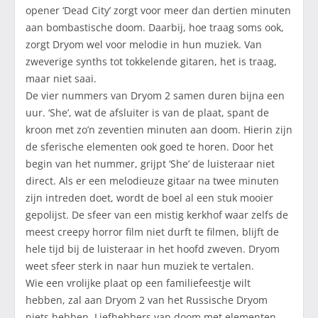
opener ‘Dead City’ zorgt voor meer dan dertien minuten
aan bombastische doom. Daarbij, hoe traag soms ook,
zorgt Dryom wel voor melodie in hun muziek. Van
zweverige synths tot tokkelende gitaren, het is traag,
maar niet saai.
De vier nummers van Dryom 2 samen duren bijna een
uur. ‘She’, wat de afsluiter is van de plaat, spant de
kroon met zo’n zeventien minuten aan doom. Hierin zijn
de sferische elementen ook goed te horen. Door het
begin van het nummer, grijpt ‘She’ de luisteraar niet
direct. Als er een melodieuze gitaar na twee minuten
zijn intreden doet, wordt de boel al een stuk mooier
gepolijst. De sfeer van een mistig kerkhof waar zelfs de
meest creepy horror film niet durft te filmen, blijft de
hele tijd bij de luisteraar in het hoofd zweven. Dryom
weet sfeer sterk in naar hun muziek te vertalen.
Wie een vrolijke plaat op een familiefeestje wilt
hebben, zal aan Dryom 2 van het Russische Dryom
niets hebben. Liefhebbers van doom met elementen