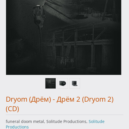
Dryom (Дрём) - Дрём 2 (Dryom 2)
(CD)
funeral doom metal, Solitude Productions,
Solitude
Productions