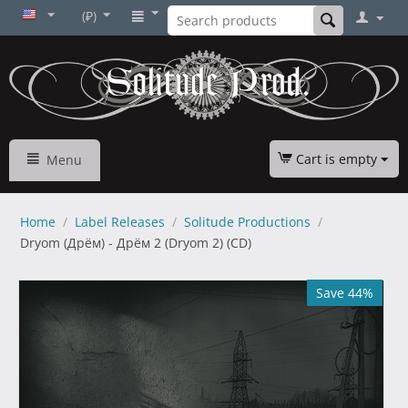
(₽)
Cart is empty
Menu
Home
/
Label Releases
/
Solitude Productions
/
Dryom (Дрём) - Дрём 2 (Dryom 2) (CD)
Save 44%