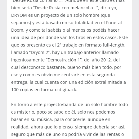
“Desde Rusia con amor…” Aunque en este caso es más
bien sería “Desde Rusia con melancolía…”, diría yo,
DRYOM es un proyecto de un solo hombre (que
sepamos) y está basado en su totalidad en el Funeral
Doom, y como tal sabéis o al menos os podéis hacer
una idea de por donde van los tiros en estos casos. Este
que os presento es el 2º trabajo en formato full-length,
llamado “Dryom 2”, hay un trabajo anterior llamado
ingeniosamente “Demostración 1”, del año 2012, del
cual desconozco bastante, bueno más bien todo, por
eso y como es obvio me centraré en esta segunda
entrega, la cual cuenta con una edición extralimitada a
100 copias en formato digipack.
En torno a este proyecto/banda de un solo hombre todo
es misterio, poco se sabe de él, solo nos podemos
basar en su música, para conocerle, aunque en
realidad, ahora que lo pienso, siempre debería ser así,
seguro que más de uno no podría vivir de las rentas o