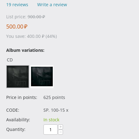
19 reviews
Write a review
List price:
900.00
₽
500.00
₽
You save:
400.00
₽
(
44
%)
Album variations:
CD
Price in points:
625 points
CODE:
SP. 100-15 x
Availability:
In stock
+
Quantity:
−