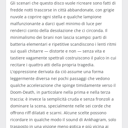
Gli scenari che questo disco vuole ricreare sono fatti di
fredde notti trascorse in città abbandonate, con grigie
nuvole a coprire ogni stella e qualche lampione
malfunzionante a darci quel minimo di luce per
renderci conto della desolazione che ci circonda. Il
minimalismo dei brani non lascia scampo: parti di
batteria elementari e ripetitive scandiscono i lenti ritmi
sui quali chitarre — distorte e non — senza vita e
tastiere vagamente spettrali costruiscono il palco in cui
recitare i quattro atti della propria tragedia.
L'oppressione derivata da ciò assume una forma
leggermente diversa nei pochi passaggi che vedono
qualche accelerazione che spinge timidamente verso il
Doom-Death, in particolare nella prima e nella terza
traccia; è invece la semplicità cruda e senza fronzoli a
dominare la scena, specialmente nelle sei corde che
offrono riff dilatati e scarni. Alcune scelte possono
ricordare in qualche modo il sound di Ankhagram, solo
trasposto in una visione meno gotica e più vicina ai