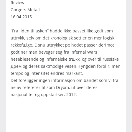
Review
Gorgers Metall
16.04.2015
“Fra ilden til asken” hadde ikke passet like godt som
uttrykk, selv om det kronologisk sett er en mer logisk
rekkefшlge. Е snu uttrykket pе hodet passer derimot
godt nеr man beveger seg fra Infernal Wars
heseblesende og infernalske trшkk, og over til russiske
Дрём og deres saktmodige vesen. Tyngden forblir, men
tempo og intensitet endres markant.
Det foreligger ingen informasjon om bandet som vi fra
nе av refererer til som Dryom, ut over deres
nasjonalitet og oppstartsеr, 2012.