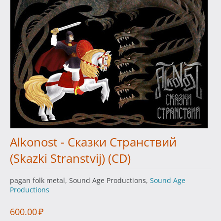
Alkonost - Сказки Странствий
(Skazki Stranstvij) (CD)
pagan folk metal, Sound Age Productions,
Sound Age
Productions
600.00
₽