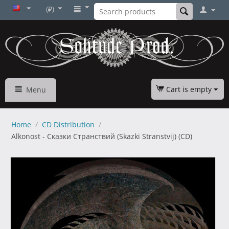
(₽)
Cart is empty
Menu
Home
/
CD Distribution
/
Alkonost - Сказки Странствий (Skazki Stranstvij) (CD)