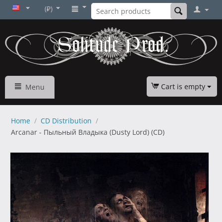
(₽)
Cart is empty
Menu
Home
/
CD Distribution
/
Arcanar - Пыльный Владыка (Dusty Lord) (CD)