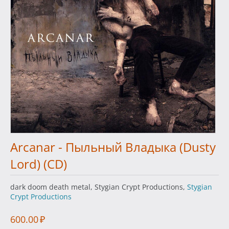
Arcanar - Пыльный Владыка (Dusty
Lord) (CD)
dark doom death metal, Stygian Crypt Productions,
Stygian
Crypt Productions
600.00
₽