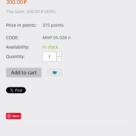
300.00
₽
You save:
200.00
₽
(
40
%)
Price in points:
375 points
CODE:
MHP 05-028 n
Availability:
In stock
+
Quantity:
−
Add to cart
Save