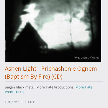
Ashen Light - Prichashenie Ognem
(Baptism By Fire) (CD)
pagan black metal, More Hate Productions,
More Hate
Productions
List price:
500.00
₽