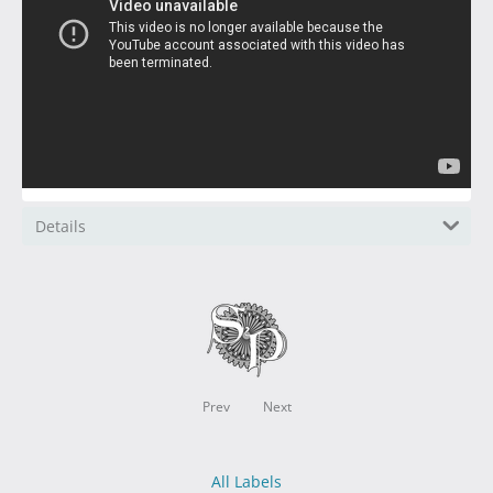
Details
Prev
Next
All Labels