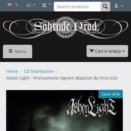
(₽)
Cart is empty
Menu
Home
/
CD Distribution
/
Ashen Light - Prichashenie Ognem (Baptism By Fire) (CD)
Save 40%