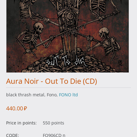
Aura Noir - Out To Die (CD)
black thrash metal, Fono,
FONO ltd
440.00
₽
Price in points:
550 points
CODE:
FO906CD n