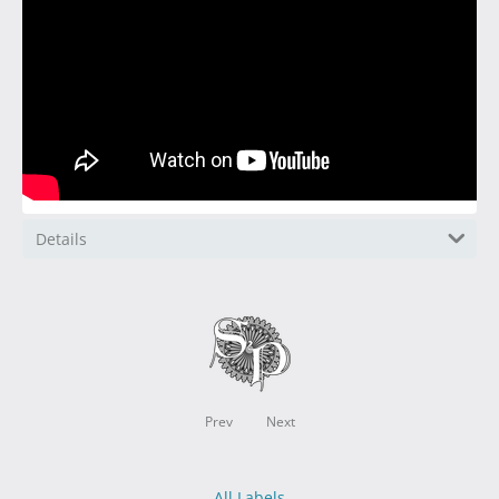
Details
Prev
Next
All Labels