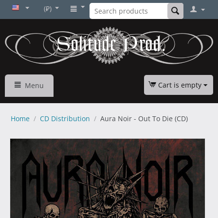
(₽)
Cart is empty
Menu
Home
/
CD Distribution
/
Aura Noir - Out To Die (CD)