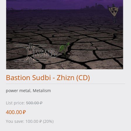
Bastion Sudbi - Zhizn (CD)
power metal, Metalism
List price:
500.00
₽
400.00
₽
You save:
100.00
₽
(
20
%)