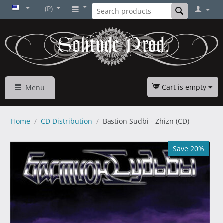
(₽)
Cart is empty
Menu
Home
/
CD Distribution
/
Bastion Sudbi - Zhizn (CD)
Save 20%