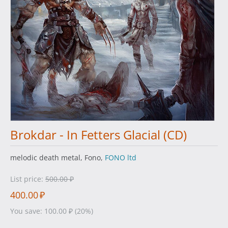
Brokdar - In Fetters Glacial (CD)
melodic death metal, Fono,
FONO ltd
List price:
500.00
₽
400.00
₽
You save:
100.00
₽
(
20
%)