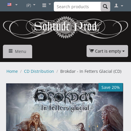
(₽)
Cart is empty
Menu
Home
/
CD Distribution
/
Brokdar - In Fetters Glacial (CD)
Save 20%