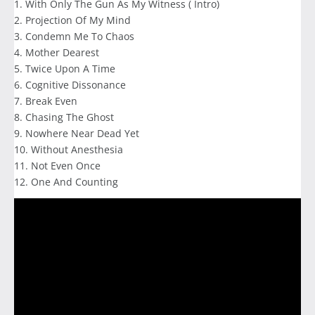
1. With Only The Gun As My Witness ( Intro)
2. Projection Of My Mind
3. Condemn Me To Chaos
4. Mother Dearest
5. Twice Upon A Time
6. Cognitive Dissonance
7. Break Even
8. Chasing The Ghost
9. Nowhere Near Dead Yet
10. Without Anesthesia
11. Not Even Once
12. One And Counting