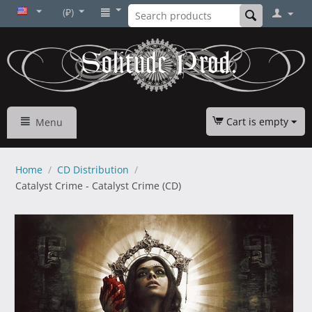
(₽)
Cart is empty
Menu
Home
/
CD Distribution
/
Catalyst Crime - Catalyst Crime (CD)