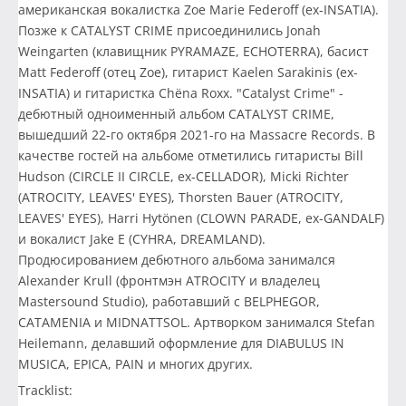
американская вокалистка Zoe Marie Federoff (ex-INSATIA).
Позже к CATALYST CRIME присоединились Jonah
Weingarten (клавищник PYRAMAZE, ECHOTERRA), басист
Matt Federoff (отец Zoe), гитарист Kaelen Sarakinis (ex-
INSATIA) и гитаристка Chëna Roxx. "Catalyst Crime" -
дебютный одноименный альбом CATALYST CRIME,
вышедший 22-го октября 2021-го на Massacre Records. В
качестве гостей на альбоме отметились гитаристы Bill
Hudson (CIRCLE II CIRCLE, ex-CELLADOR), Micki Richter
(ATROCITY, LEAVES' EYES), Thorsten Bauer (ATROCITY,
LEAVES' EYES), Harri Hytönen (CLOWN PARADE, ex-GANDALF)
и вокалист Jake E (CYHRA, DREAMLAND).
Продюсированием дебютного альбома занимался
Alexander Krull (фронтмэн ATROCITY и владелец
Mastersound Studio), работавший с BELPHEGOR,
CATAMENIA и MIDNATTSOL. Артворком занимался Stefan
Heilemann, делавший оформление для DIABULUS IN
MUSICA, EPICA, PAIN и многих других.
Tracklist: