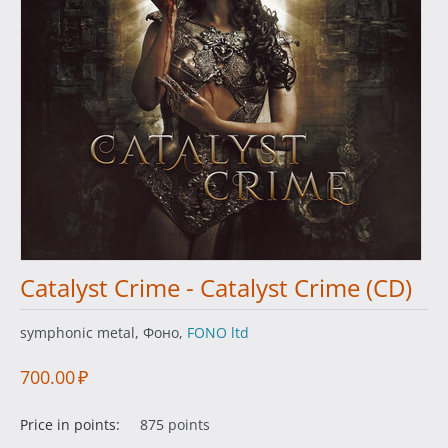
Catalyst Crime - Catalyst Crime (CD)
symphonic metal, Фоно,
FONO ltd
700.00
₽
Price in points:
875 points