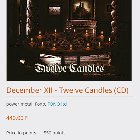
December XII - Twelve Candles (CD)
power metal, Fono,
FONO ltd
440.00
₽
Price in points:
550 points