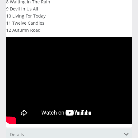
8 Waiting In The Rain
9 Devil In Us All
10 Living For Today
11 Twelve Candles
12 Autumn Road
Details