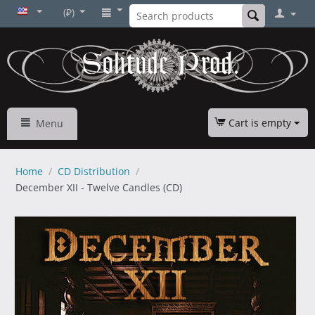
(₽)
Cart is empty
Menu
Home
/
CD Distribution
/
December XII - Twelve Candles (CD)