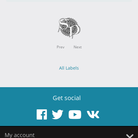
Prev
Next
All Labels
Get social
My account