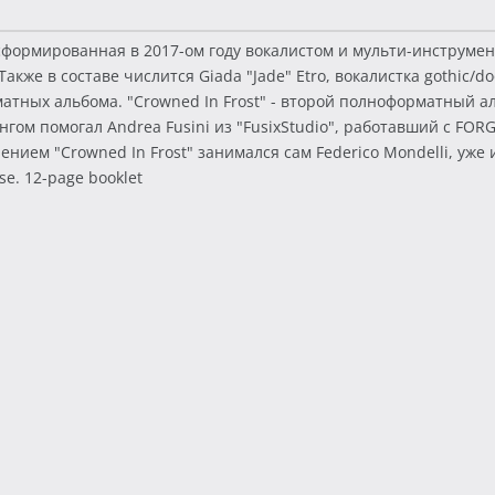
сформированная в 2017-ом году вокалистом и мульти-инструмен
акже в составе числится Giada "Jade" Etro, вокалистка gothic/
тных альбома. "Crowned In Frost" - второй полноформатный а
ингом помогал Andrea Fusini из "FusixStudio", работавший с F
нием "Crowned In Frost" занимался сам Federico Mondelli, уж
se. 12-page booklet