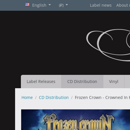
English
(₽)
Label news
About 
Label Releases
CD Distribution
Vinyl
Home
/
CD Distribution
/
Frozen Crown - Crowned In F