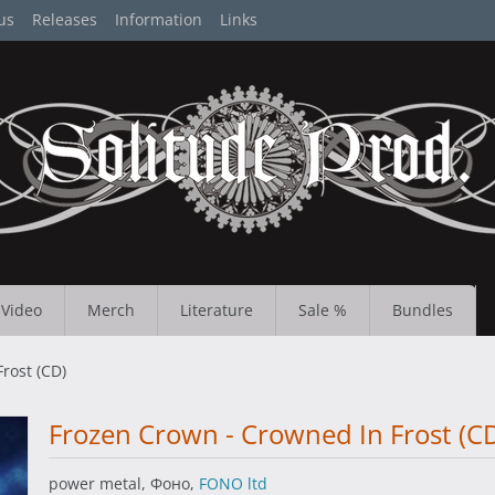
us
Releases
Information
Links
Video
Merch
Literature
Sale %
Bundles
rost (CD)
Frozen Crown - Crowned In Frost (C
power metal, Фоно,
FONO ltd