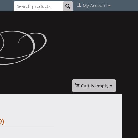
My Account
Cart is empty
D)