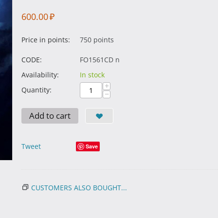
600.00
₽
Price in points:
750 points
CODE:
FO1561CD n
Availability:
In stock
+
Quantity:
−
Add to cart
Tweet
Save
CUSTOMERS ALSO BOUGHT...