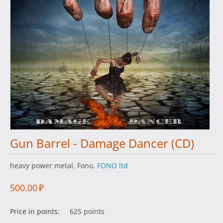
Gun Barrel - Damage Dancer (CD)
heavy power metal, Fono,
FONO ltd
500.00
₽
Price in points:
625 points