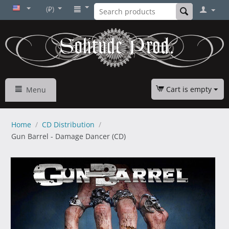
(₽)
Cart is empty
Menu
Home
/
CD Distribution
/
Gun Barrel - Damage Dancer (CD)