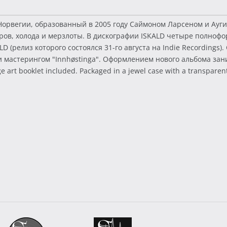
 Норвегии, образованный в 2005 году Саймоном Ларсеном и Ауг
ов, холода и мерзлоты. В дискографии ISKALD четыре полнофор
D (релиз которого состоялся 31-го августа на Indie Recording
 и мастерингом "Innhøstinga". Оформлением нового альбома зан
t booklet included. Packaged in a jewel case with a transparent