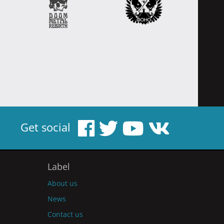
Get social
Label
About us
News
Contact us