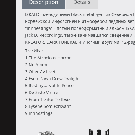
Description
Details
ISKALD - мелодичный black metal дуэт из Северной
норвежской мифологией и атмосферой ледяных ветр
"Innhøstinga" - пятый полноформатный альбом ISKAL
Jack D. Recordings, также занимавшаяся сведением
KREATOR, DARK FUNERAL и многими другими. 12-page ar
Tracklist:
1 The Atrocious Horror
2 No Amen
3 Offer Av Livet
4 Even Dawn Drew Twilight
5 Resting… Not In Peace
6 De Siste Vintre
7 From Traitor To Beast
8 Lysene Som Forsvant
9 Innhøstinga