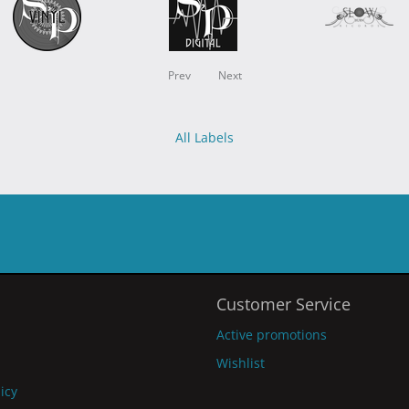
Prev
Next
All Labels
Customer Service
Active promotions
Wishlist
licy