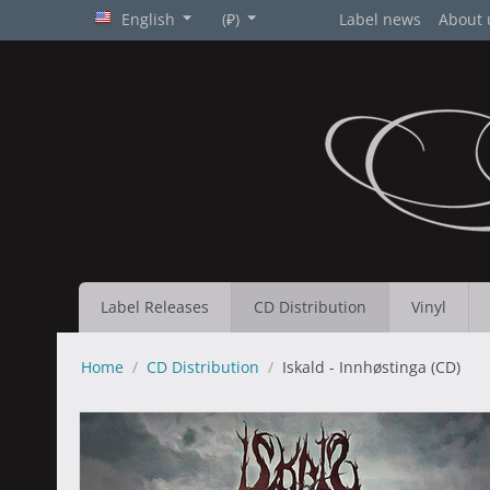
English
(₽)
Label news
About 
Label Releases
CD Distribution
Vinyl
Home
/
CD Distribution
/
Iskald - Innhøstinga (CD)