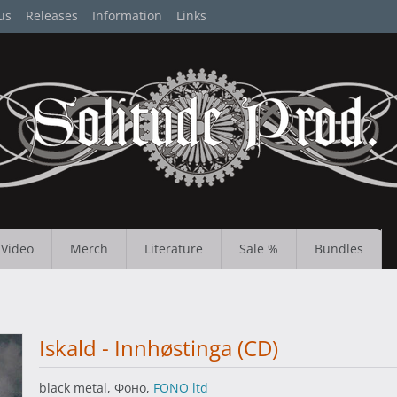
us
Releases
Information
Links
Video
Merch
Literature
Sale %
Bundles
Iskald - Innhøstinga (CD)
black metal, Фоно,
FONO ltd