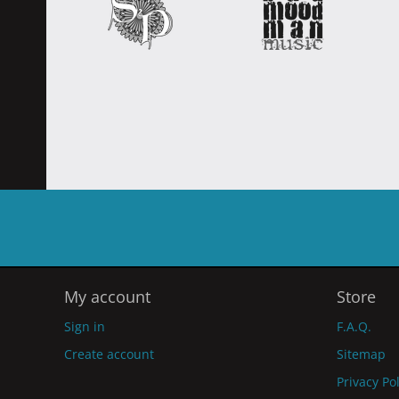
My account
Store
Sign in
F.A.Q.
Create account
Sitemap
Privacy Po