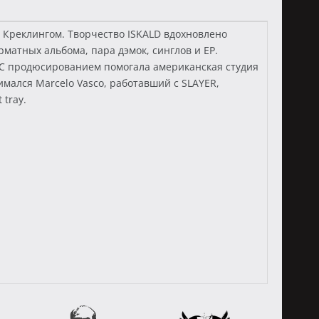
и Креклингом. Творчество ISKALD вдохновлено
матных альбома, пара дэмок, синглов и EP.
s). С продюсированием помогала американская студия
имался Marcelo Vasco, работавший с SLAYER,
 tray.