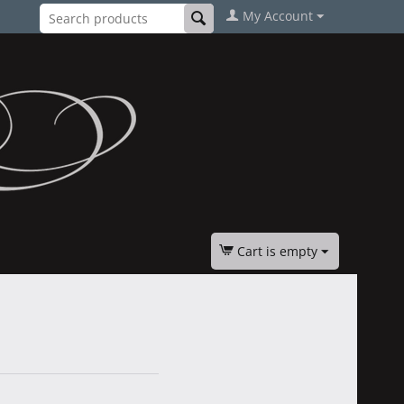
My Account
Cart is empty