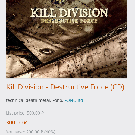
Kill Division - Destructive Force (CD)
technical death metal, Fono,
FONO ltd
List price:
500.00
₽
300.00
₽
You save:
200.00
₽
(
40
%)