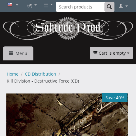
(₽)
Cart is empty
Menu
Home
/
CD Distribution
/
Kill Division - Destructive Force (CD)
Save 40%