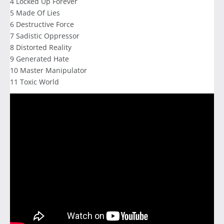
4 Locked Up Forever
5 Made Of Lies
6 Destructive Force
7 Sadistic Oppressor
8 Distorted Reality
9 Generated Hate
10 Master Manipulator
11 Toxic World