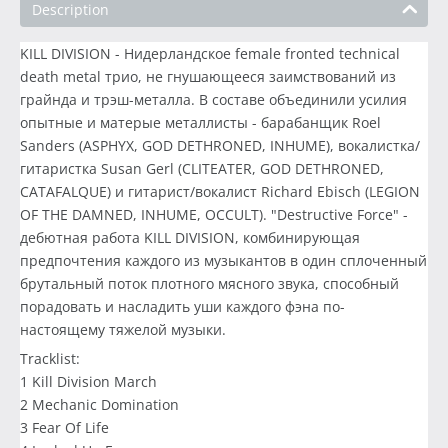
Description
KILL DIVISION - Нидерландское female fronted technical
death metal трио, не гнушающееся заимствований из
грайнда и трэш-металла. В составе объединили усилия
опытные и матерые металлисты - барабанщик Roel
Sanders (ASPHYX, GOD DETHRONED, INHUME), вокалистка/
гитаристка Susan Gerl (CLITEATER, GOD DETHRONED,
CATAFALQUE) и гитарист/вокалист Richard Ebisch (LEGION
OF THE DAMNED, INHUME, OCCULT). "Destructive Force" -
дебютная работа KILL DIVISION, комбинирующая
предпочтения каждого из музыкантов в один сплоченный
брутальный поток плотного мясного звука, способный
порадовать и насладить уши каждого фэна по-
настоящему тяжелой музыки.
Tracklist:
1 Kill Division March
2 Mechanic Domination
3 Fear Of Life