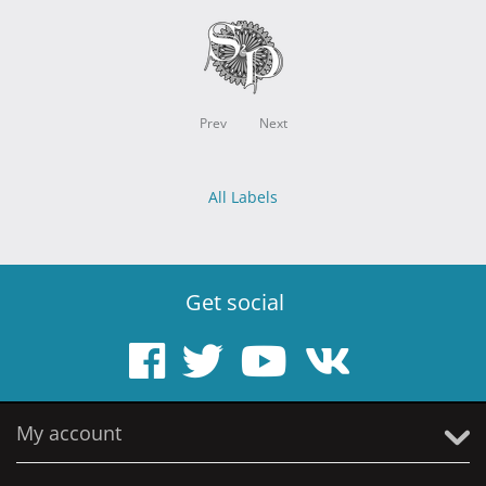
Prev
Next
All Labels
Get social
My account