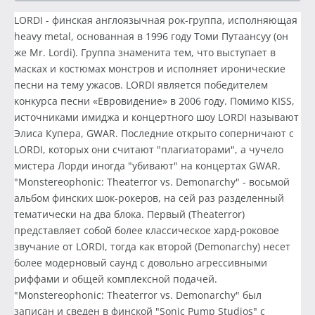
LORDI - финская англоязычная рок-группа, исполняющая
heavy metal, основанная в 1996 году Томи Путаансуу (он
же Mr. Lordi). Группа знаменита тем, что выступает в
масках и костюмах монстров и исполняет иронические
песни на тему ужасов. LORDI является победителем
конкурса песни «Евровидение» в 2006 году. Помимо KISS,
источниками имиджа и концертного шоу LORDI называют
Элиса Купера, GWAR. Последние открыто соперничают с
LORDI, которых они считают "плагиаторами", а чучело
мистера Лорди иногда "убивают" на концертах GWAR.
"Monstereophonic: Theaterror vs. Demonarchy" - восьмой
альбом финских шок-рокеров, на сей раз разделенный
тематически на два блока. Первый (Theaterror)
представляет собой более классическое хард-роковое
звучание от LORDI, тогда как второй (Demonarchy) несет
более модерновый саунд с довольно агрессивными
риффами и общей комплексной подачей.
"Monstereophonic: Theaterror vs. Demonarchy" был
записан и сведен в финской "Sonic Pump Studios" с