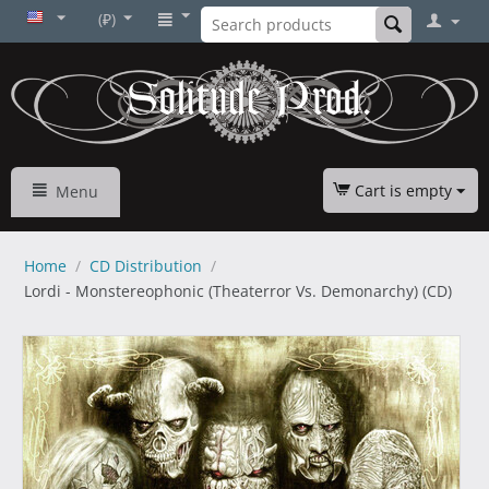
(₽)
Cart is empty
Menu
Home
/
CD Distribution
/
Lordi - Monstereophonic (Theaterror Vs. Demonarchy) (CD)