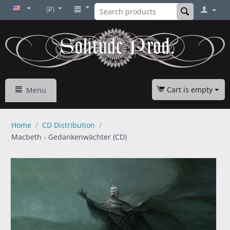
(₽)
Cart is empty
Menu
Home
/
CD Distribution
/
Macbeth - Gedankenwächter (CD)