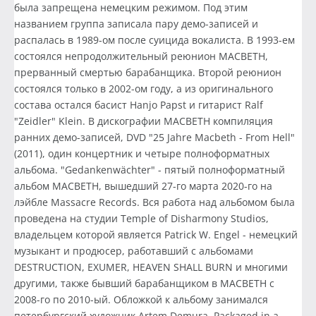
была запрещена немецким режимом. Под этим
названием группа записала пару демо-записей и
распалась в 1989-ом после суицида вокалиста. В 1993-ем
состоялся непродолжительный реюнион MACBETH,
прерванный смертью барабанщика. Второй реюнион
состоялся только в 2002-ом году, а из оригинального
состава остался басист Hanjo Papst и гитарист Ralf
"Zeidler" Klein. В дискографии MACBETH компиляция
ранних демо-записей, DVD "25 Jahre Macbeth - From Hell"
(2011), один концертник и четыре полноформатных
альбома. "Gedankenwächter" - пятый полноформатный
альбом MACBETH, вышедший 27-го марта 2020-го на
лэйбле Massacre Records. Вся работа над альбомом была
проведена на студии Temple of Disharmony Studios,
владельцем которой является Patrick W. Engel - немецкий
музыкант и продюсер, работавший с альбомами
DESTRUCTION, EXUMER, HEAVEN SHALL BURN и многими
другими, также бывший барабанщиком в MACBETH с
2008-го по 2010-ый. Обложкой к альбому занимался
петербургский художник Artem Demura. Packaged in a