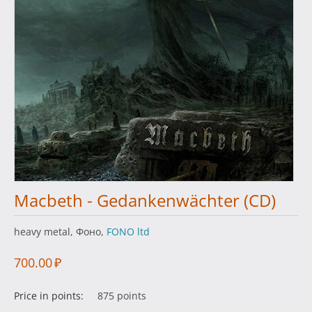
Macbeth - Gedankenwächter (CD)
heavy metal, Фоно,
FONO ltd
700.00
₽
Price in points:
875 points