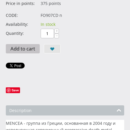
Price in points:
375 points
CODE:
FO907CD n
Availability:
In stock
+
Quantity:
−
Add to cart
Save
Description
MENCEA - группа из Греции, основанная в 2004 году и
исполняющая современный progressive death metal.