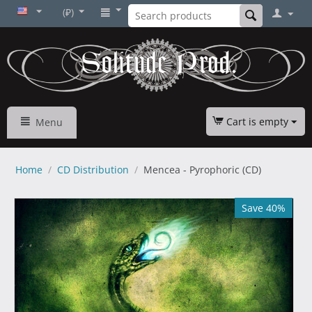
(₽)
Cart is empty
Menu
Home
/
CD Distribution
/
Mencea - Pyrophoric (CD)
Save 40%