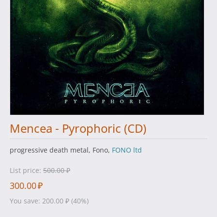
Mencea - Pyrophoric (CD)
progressive death metal, Fono,
FONO ltd
List price:
500.00
₽
300.00
₽
You save:
200.00
₽
(
40
%)