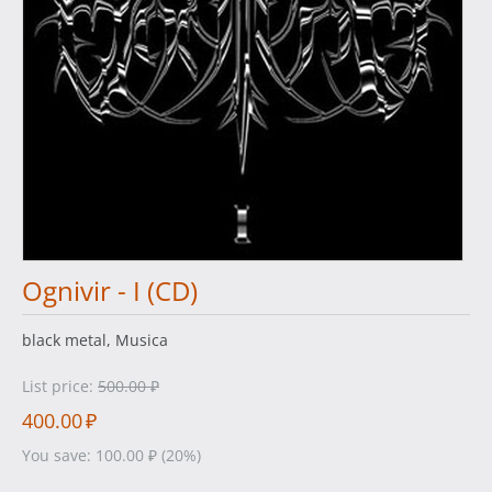
Ognivir - I (CD)
black metal, Musica
List price:
500.00
₽
400.00
₽
You save:
100.00
₽
(
20
%)