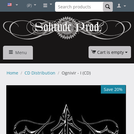
(₽)
Cart is empty
Menu
Home
/
CD Distribution
/
Ognivir - I (CD)
Save 20%