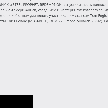
ONY X и STEEL PROPHET. REDEMPTION выпустили шесть полнофор
ый альбом американцев, сведением и мастерингом которого зани
 стал дебютным для нового участника - им стал сам Tom Englu
ы Chris Poland (MEGADETH, OHM:) и Simone Mularoni (DGM). Packag