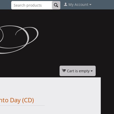
My Account
Cart is empty
nto Day (CD)