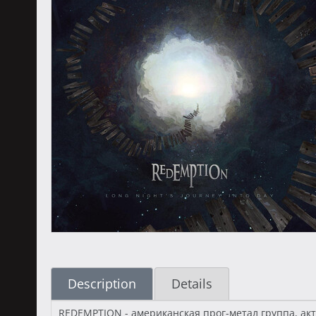
Description
Details
REDEMPTION - американская прог-метал группа, ак