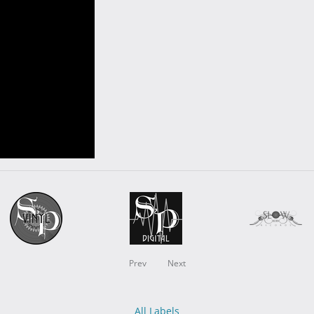
Prev
Next
All Labels