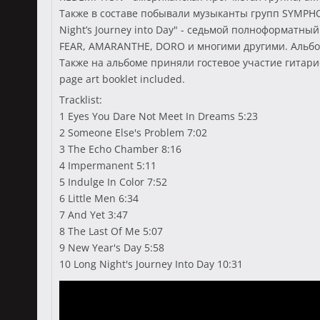
Также в составе побывали музыканты групп SYMPH
Night’s Journey into Day" - седьмой полноформатн
FEAR, AMARANTHE, DORO и многими другими. Альбом
Также на альбоме приняли гостевое участие гитарист
page art booklet included.
Tracklist:
1 Eyes You Dare Not Meet In Dreams 5:23
2 Someone Else's Problem 7:02
3 The Echo Chamber 8:16
4 Impermanent 5:11
5 Indulge In Color 7:52
6 Little Men 6:34
7 And Yet 3:47
8 The Last Of Me 5:07
9 New Year's Day 5:58
10 Long Night's Journey Into Day 10:31