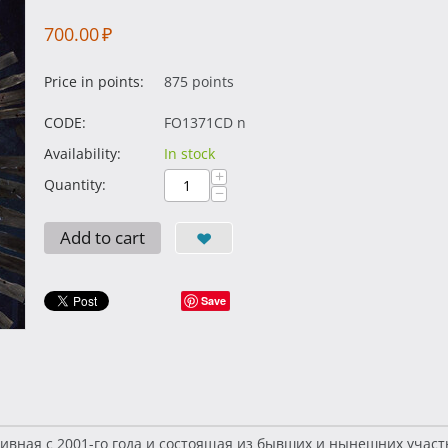
700.00
₽
Price in points:
875 points
CODE:
FO1371CD n
Availability:
In stock
+
Quantity:
−
Add to cart
Save
тивная с 2001-го года и состоящая из бывших и нынешних учас