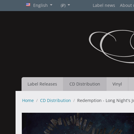
English
(₽)
Label news
About 
Label Releases
CD Distribution
Vinyl
Home
/
CD Distribution
/
Redemption - Long Night's J