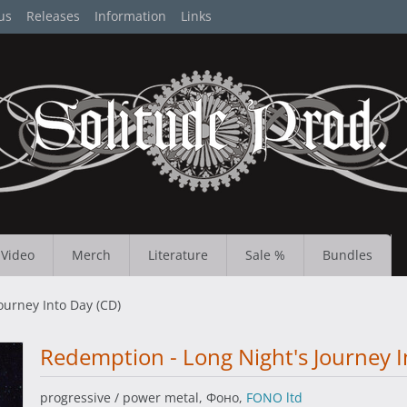
us
Releases
Information
Links
Video
Merch
Literature
Sale %
Bundles
ourney Into Day (CD)
Redemption - Long Night's Journey I
progressive / power metal, Фоно,
FONO ltd