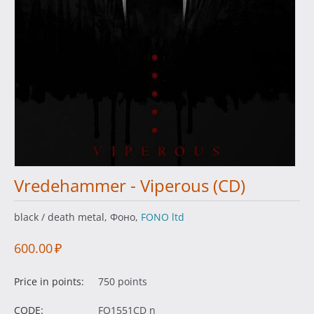
Vredehammer - Viperous (CD)
black / death metal, Фоно,
FONO ltd
600.00
₽
Price in points:
750 points
CODE:
FO1551CD n