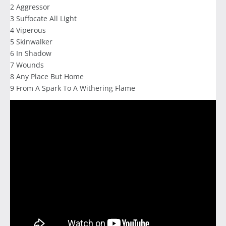
2 Aggressor
3 Suffocate All Light
4 Viperous
5 Skinwalker
6 In Shadow
7 Wounds
8 Any Place But Home
9 From A Spark To A Withering Flame