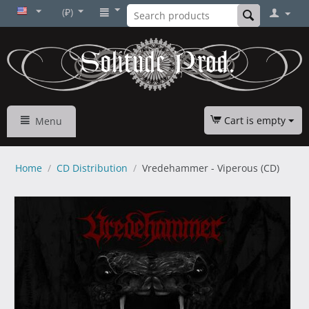
(₽)
Cart is empty
Menu
Home
/
CD Distribution
/
Vredehammer - Viperous (CD)