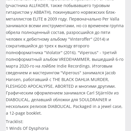
(участника ALLFADER, также побывавшего туровым
гитаристом у ABBATH), покинувшего норвежских блэк-
металлистов ELITE в 2009 году. Первоначально Per Valla
занимался всеми инструментами, но со временем группа
обрела полноценный состав, разросшийся до пяти
человек к дебютному альбому "Vinteroffer" (2014) и
сократившийся до трех к выходу второго
полноформатника "Violator" (2016). "Viperous" - третий
полноформатный альбом VREDEHAMMER, вышедший 6-го
марта 2020-го на лэйбле Indie Recordings. Итоговым
сведением и мастерингом "Viperous" занимался Jacob
Hansen, работавший с THE BLACK DAHLIA MURDER,
FLESHGOD APOCALYPSE, ABORTED и многими другими.
Графическим оформлением занимался Carl Stjärnlöv из
DIABOLICAL, делавший обложки для SOULDRAINER и
нескольких релизов DIABOLICAL. Packaged in a jewel case,
a 12-page booklet.
Tracklist:
1 Winds Of Dysphoria