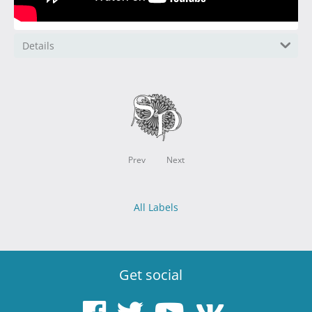
Details
Prev
Next
All Labels
Get social