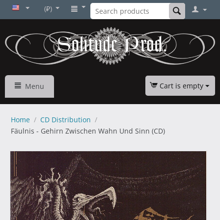
(₽)
Cart is empty
Menu
Home
/
CD Distribution
/
Fäulnis - Gehirn Zwischen Wahn Und Sinn (CD)