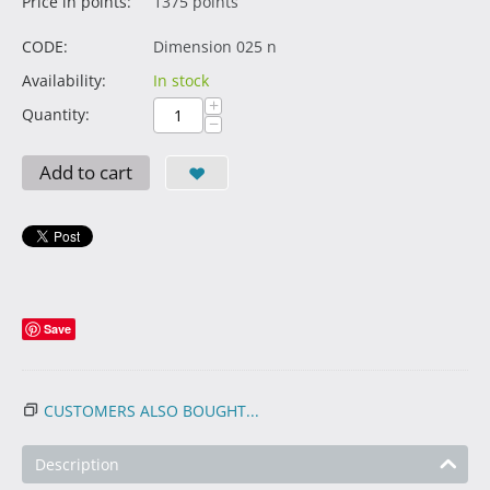
Price in points:
1375 points
CODE:
Dimension 025 n
Availability:
In stock
+
Quantity:
−
Add to cart
Save
CUSTOMERS ALSO BOUGHT...
Description