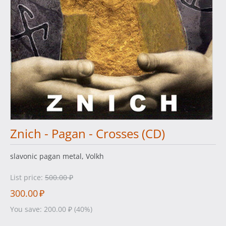
Znich - Pagan - Crosses (CD)
slavonic pagan metal, Volkh
List price:
500.00
₽
300.00
₽
You save:
200.00
₽
(
40
%)