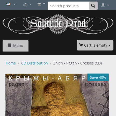
(₽)
Cart is empty
Menu
Home
/
CD Distribution
/
Znich - Pagan - Crosses (CD)
Save 40%