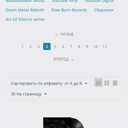
BadMoodMan Music
Solitude Vinyl
Solitude Digital
Doom Metal Rebirth
Slow Burn Records
Сборники
Art Of Silence series
НАЗАД
1
2
3
4
5
6
7
8
9
10
11
ВПЕРЕД
Сортировать по алфавиту: от А до Я
30 На страницу