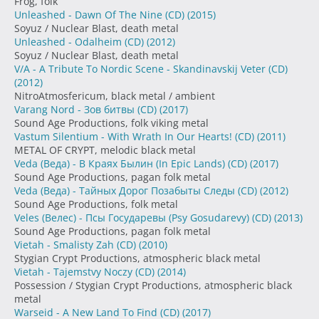
Frog, folk
Unleashed - Dawn Of The Nine (CD)
(2015)
Soyuz / Nuclear Blast, death metal
Unleashed - Odalheim (CD)
(2012)
Soyuz / Nuclear Blast, death metal
V/A - A Tribute To Nordic Scene - Skandinavskij Veter (CD)
(2012)
NitroAtmosfericum, black metal / ambient
Varang Nord - Зов битвы (CD)
(2017)
Sound Age Productions, folk viking metal
Vastum Silentium - With Wrath In Our Hearts! (CD)
(2011)
METAL OF CRYPT, melodic black metal
Veda (Веда) - В Краях Былин (In Epic Lands) (CD)
(2017)
Sound Age Productions, pagan folk metal
Veda (Веда) - Тайных Дорог Позабыты Следы (CD)
(2012)
Sound Age Productions, folk metal
Veles (Велес) - Псы Государевы (Psy Gosudarevy) (CD)
(2013)
Sound Age Productions, pagan folk metal
Vietah - Smalisty Zah (CD)
(2010)
Stygian Crypt Productions, atmospheric black metal
Vietah - Tajemstvy Noczy (CD)
(2014)
Possession / Stygian Crypt Productions, atmospheric black
metal
Warseid - A New Land To Find (CD)
(2017)