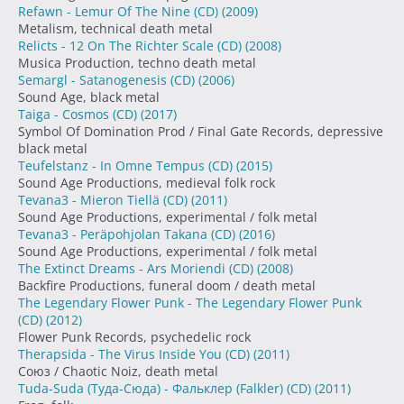
Refawn - Lemur Of The Nine (CD)
(2009)
Metalism, technical death metal
Relicts - 12 On The Richter Scale (CD)
(2008)
Musica Production, techno death metal
Semargl - Satanogenesis (CD)
(2006)
Sound Age, black metal
Taiga - Cosmos (CD)
(2017)
Symbol Of Domination Prod / Final Gate Records, depressive
black metal
Teufelstanz - In Omne Tempus (CD)
(2015)
Sound Age Productions, medieval folk rock
Tevana3 - Mieron Tiellä (CD)
(2011)
Sound Age Productions, experimental / folk metal
Tevana3 - Peräpohjolan Takana (CD)
(2016)
Sound Age Productions, experimental / folk metal
The Extinct Dreams - Ars Moriendi (CD)
(2008)
Backfire Productions, funeral doom / death metal
The Legendary Flower Punk - The Legendary Flower Punk
(CD)
(2012)
Flower Punk Records, psychedelic rock
Therapsida - The Virus Inside You (CD)
(2011)
Союз / Chaotic Noiz, death metal
Tuda-Suda (Туда-Сюда) - Фальклер (Falkler) (CD)
(2011)