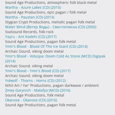
Sound Age Productions, atmospheric folk black metal
Wartha - Azure Lakes (CD)
(2015)
Sound Age Productions, epic pagan / folk metal
Wartha - Paustan (CD)
(2013)
Stygian Crypt Productions, melodic pagan folk metal
Water Wind (Ветер Воды) - Свистопляска (CD)
(2005)
SvaSound Records, folk rock
Yaşru - Ant Kadehi (CD)
(2017)
Sound Age Productions, pagan folk metal
Ymir's Blood - Blood Of The Ice Giant (CD)
(2014)
Archaic Sound, viking doom metal
Ymir's Blood - Voluspa: Doom Cold As Stone (MCD) Digipak
(2014)
Archaic Sound, viking metal
Ymir's Blood - Ymir's Blood (CD)
(2017)
Archaic Sound, viking doom metal
Yolwolf - Thorns - Horns (CD)
(2012)
Nihil Art / Yar' Productions, pagan darkwave / ambient
Zmey Gorynich - Malafya (MCD)
(2016)
Sound Age Productions, folk metal
Ūkanose - Ūkanose (CD)
(2016)
Sound Age Productions, pagan folk metal