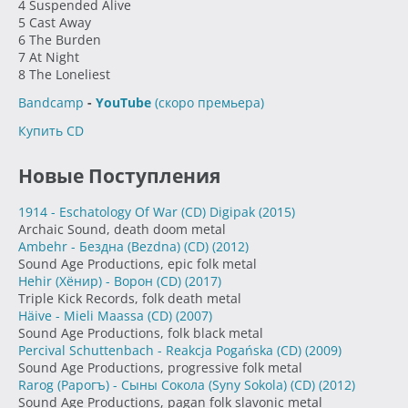
4 Suspended Alive
5 Cast Away
6 The Burden
7 At Night
8 The Loneliest
Bandcamp
-
YouTube
(скоро премьера)
Купить CD
Новые Поступления
1914 - Eschatology Of War (CD) Digipak
(2015)
Archaic Sound, death doom metal
Ambehr - Бездна (Bezdna) (CD)
(2012)
Sound Age Productions, epic folk metal
Hehir (Хёнир) - Ворон (CD)
(2017)
Triple Kick Records, folk death metal
Häive - Mieli Maassa (CD)
(2007)
Sound Age Productions, folk black metal
Percival Schuttenbach - Reakcja Pogańska (CD)
(2009)
Sound Age Productions, progressive folk metal
Rarog (Рарогъ) - Сыны Сокола (Syny Sokola) (CD)
(2012)
Sound Age Productions, pagan folk slavonic metal