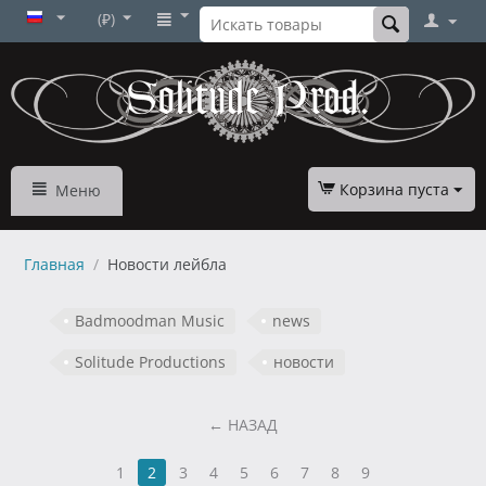
(₽)
Корзина пуста
Меню
Главная
/
Новости лейбла
Badmoodman Music
news
Solitude Productions
новости
НАЗАД
1
2
3
4
5
6
7
8
9