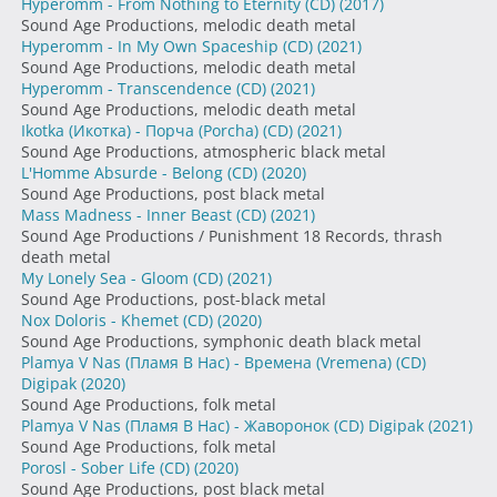
Hyperomm - From Nothing to Eternity (CD)
(2017)
Sound Age Productions, melodic death metal
Hyperomm - In My Own Spaceship (CD)
(2021)
Sound Age Productions, melodic death metal
Hyperomm - Transcendence (CD)
(2021)
Sound Age Productions, melodic death metal
Ikotka (Икотка) - Порча (Porcha) (CD)
(2021)
Sound Age Productions, atmospheric black metal
L'Homme Absurde - Belong (CD)
(2020)
Sound Age Productions, post black metal
Mass Madness - Inner Beast (CD)
(2021)
Sound Age Productions / Punishment 18 Records, thrash
death metal
My Lonely Sea - Gloom (CD)
(2021)
Sound Age Productions, post-black metal
Nox Doloris - Khemet (CD)
(2020)
Sound Age Productions, symphonic death black metal
Plamya V Nas (Пламя В Нас) - Времена (Vremena) (CD)
Digipak
(2020)
Sound Age Productions, folk metal
Plamya V Nas (Пламя В Нас) - Жаворонок (CD) Digipak
(2021)
Sound Age Productions, folk metal
Porosl - Sober Life (CD)
(2020)
Sound Age Productions, post black metal