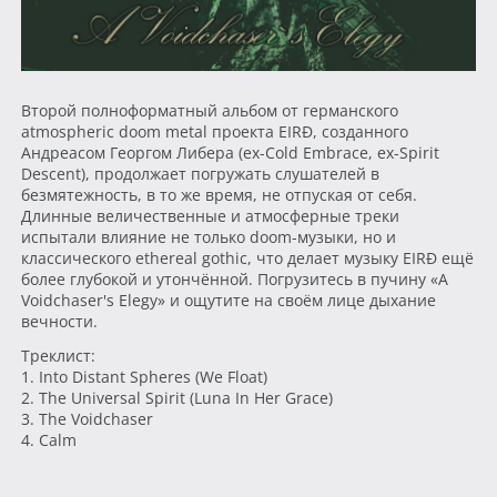
Второй полноформатный альбом от германского
atmospheric doom metal проекта EIRÐ, созданного
Андреасом Георгом Либера (ex-Cold Embrace, ex-Spirit
Descent), продолжает погружать слушателей в
безмятежность, в то же время, не отпуская от себя.
Длинные величественные и атмосферные треки
испытали влияние не только doom-музыки, но и
классического ethereal gothic, что делает музыку EIRÐ ещё
более глубокой и утончённой. Погрузитесь в пучину «A
Voidchaser's Elegy» и ощутите на своём лице дыхание
вечности.
Треклист:
1. Into Distant Spheres (We Float)
2. The Universal Spirit (Luna In Her Grace)
3. The Voidchaser
4. Calm