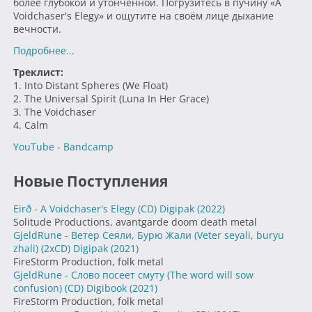
более глубокой и утончённой. Погрузитесь в пучину «A
Voidchaser's Elegy» и ощутите на своём лице дыхание
вечности.
Подробнее...
Треклист:
1. Into Distant Spheres (We Float)
2. The Universal Spirit (Luna In Her Grace)
3. The Voidchaser
4. Calm
YouTube
-
Bandcamp
Новые Поступления
Eirð - A Voidchaser's Elegy (CD) Digipak
(2022)
Solitude Productions, avantgarde doom death metal
GjeldRune - Ветер Сеяли, Бурю Жали (Veter seyali, buryu
zhali) (2xCD) Digipak
(2021)
FireStorm Production, folk metal
GjeldRune - Слово посеет смуту (The word will sow
confusion) (CD) Digibook
(2021)
FireStorm Production, folk metal