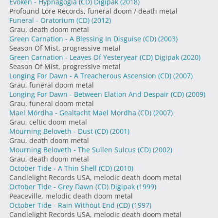
Evoken - Hypnagogia (CD) Digipak
(2018)
Profound Lore Records, funeral doom / death metal
Funeral - Oratorium (CD)
(2012)
Grau, death doom metal
Green Carnation - A Blessing In Disguise (CD)
(2003)
Season Of Mist, progressive metal
Green Carnation - Leaves Of Yesteryear (CD) Digipak
(2020)
Season Of Mist, progressive metal
Longing For Dawn - A Treacherous Ascension (CD)
(2007)
Grau, funeral doom metal
Longing For Dawn - Between Elation And Despair (CD)
(2009)
Grau, funeral doom metal
Mael Mórdha - Gealtacht Mael Mordha (CD)
(2007)
Grau, celtic doom metal
Mourning Beloveth - Dust (CD)
(2001)
Grau, death doom metal
Mourning Beloveth - The Sullen Sulcus (CD)
(2002)
Grau, death doom metal
October Tide - A Thin Shell (CD)
(2010)
Candlelight Records USA, melodic death doom metal
October Tide - Grey Dawn (CD) Digipak
(1999)
Peaceville, melodic death doom metal
October Tide - Rain Without End (CD)
(1997)
Candlelight Records USA, melodic death doom metal