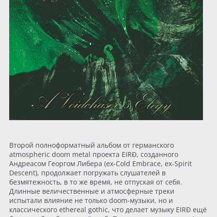
Второй полноформатный альбом от германского
atmospheric doom metal проекта EIRÐ, созданного
Андреасом Георгом Либера (ex-Cold Embrace, ex-Spirit
Descent), продолжает погружать слушателей в
безмятежность, в то же время, не отпуская от себя.
Длинные величественные и атмосферные треки
испытали влияние не только doom-музыки, но и
классического ethereal gothic, что делает музыку EIRÐ ещё