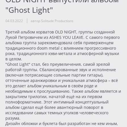
"Ghost Light"
04.03.2022
автор Solitude Productions
Третий альбом хорватов OLD NIGHT, группы созданной
Лукой Петровичем из ASHES YOU LEAVE. С самого первого
альбома группа зарекомендовала себя приверженцем
традиционного doom metal с влиянием прогрессивного
рока, традиционного хэви-метала и атмосферной музыки
в целом.
"Ghost Light" стал, без преувеличения, самой зрелой
работой группы. Сбалансированные звук и исполнение
(включая потрясающие сольные партии гитары),
отточенные аранжировки и уникальная атмосфера – всё
это делает альбом уникальным в своём роде и
необходимым к прослушиванию. Также альбом является и
закрытием трилогии, начатой ещё на их первом
полноформатнике. Этот интимный концептуальный
альбом сделал ещё более авантюрный поворот в
исследовании самых темных уголков человеческого
разума.
Дизайн обложки и буклета был разработан не кем иным,