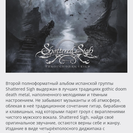
Второй полноформатный альбом испанской группы
Shattered Sigh выдержан в лучших традициях gothic doom
death metal, наполненного мелодиями и тёмным
настроением. Не забывают музыканты и об атмосфере,
облекая в неё традиционное сочетание гитар, бирабанов
и клавишных, над которыми парят гроул с вкраплениями
чистого мужского вокала. Shattered Sigh, найдя своё
оригинальное звучание, остаются верны себе и жанру.
Издание в виде четырёхполосного диджипака с