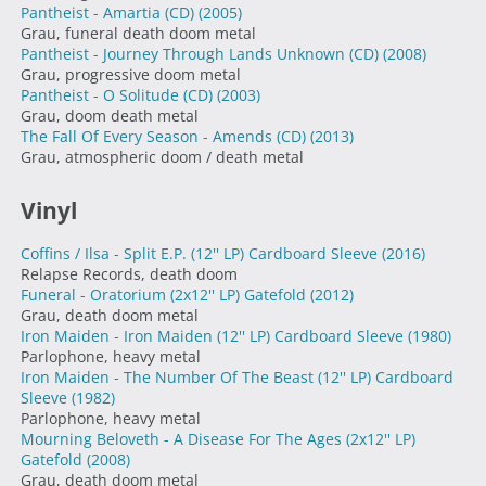
Pantheist - Amartia (CD)
(2005)
Grau, funeral death doom metal
Pantheist - Journey Through Lands Unknown (CD)
(2008)
Grau, progressive doom metal
Pantheist - O Solitude (CD)
(2003)
Grau, doom death metal
The Fall Of Every Season - Amends (CD)
(2013)
Grau, atmospheric doom / death metal
Vinyl
Coffins / Ilsa - Split E.P. (12'' LP) Cardboard Sleeve
(2016)
Relapse Records, death doom
Funeral - Oratorium (2x12'' LP) Gatefold
(2012)
Grau, death doom metal
Iron Maiden - Iron Maiden (12'' LP) Cardboard Sleeve
(1980)
Parlophone, heavy metal
Iron Maiden - The Number Of The Beast (12'' LP) Cardboard
Sleeve
(1982)
Parlophone, heavy metal
Mourning Beloveth - A Disease For The Ages (2x12'' LP)
Gatefold
(2008)
Grau, death doom metal